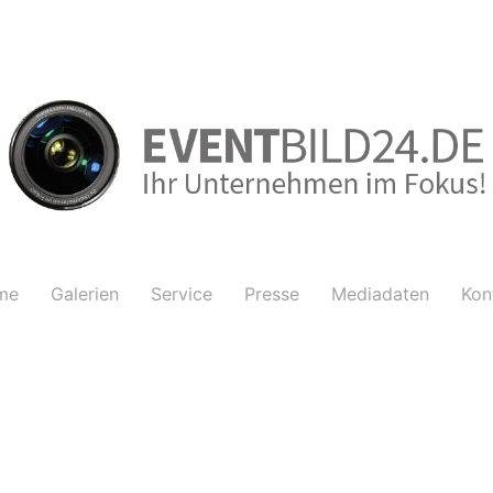
me
Galerien
Service
Presse
Mediadaten
Kon