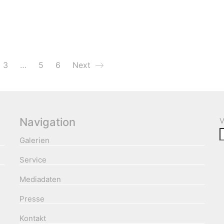
3
…
5
6
Next
Navigation
V
Galerien
Service
Mediadaten
Presse
Kontakt